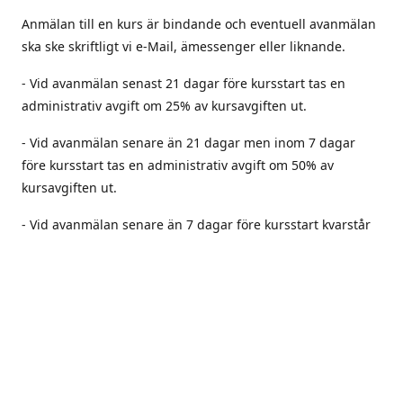
Anmälan till en kurs är bindande och eventuell avanmälan
ska ske skriftligt vi e-Mail, ämessenger eller liknande.
- Vid avanmälan senast 21 dagar före kursstart tas en
administrativ avgift om 25% av kursavgiften ut.
- Vid avanmälan senare än 21 dagar men inom 7 dagar
före kursstart tas en administrativ avgift om 50% av
kursavgiften ut.
- Vid avanmälan senare än 7 dagar före kursstart kvarstår
full kursavgift om inte veterinärintyg/läkarintyg kan
uppvisas. I detta fall utgår en administrativ avgift om 10 %
av kursavgiften (vid avanmälan med
veterinärintyg/läkarintyg).
- Betalda platser kan nyttjas fritt av andra om inte annat
anges i anmälan. -