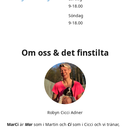
9-18.00
Söndag
9-18.00
Om oss & det finstilta
Robyn Cicci Adner
MarCi
är
Mar
som i Martin och
Ci
som i Cicci och vi tränar,