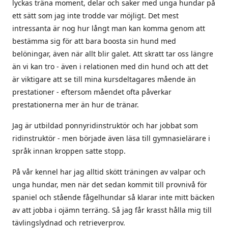
lyckas träna moment, delar och saker med unga hundar på
ett sätt som jag inte trodde var möjligt. Det mest
intressanta är nog hur långt man kan komma genom att
bestämma sig för att bara boosta sin hund med
belöningar, även när allt blir galet. Att skratt tar oss längre
än vi kan tro - även i relationen med din hund och att det
är viktigare att se till mina kursdeltagares mående än
prestationer - eftersom måendet ofta påverkar
prestationerna mer än hur de tränar.
Jag är utbildad ponnyridinstruktör och har jobbat som
ridinstruktör - men började även läsa till gymnasielärare i
språk innan kroppen satte stopp.
På vår kennel har jag alltid skött träningen av valpar och
unga hundar, men när det sedan kommit till provnivå för
spaniel och stående fågelhundar så klarar inte mitt bäcken
av att jobba i ojämn terräng. Så jag får krasst hålla mig till
tävlingslydnad och retrieverprov.