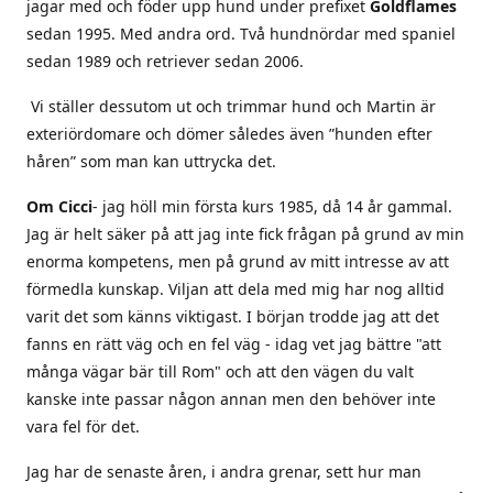
jagar med och föder upp hund under prefixet
Goldflames
sedan 1995. Med andra ord. Två hundnördar med spaniel
sedan 1989 och retriever sedan 2006.
Vi ställer dessutom ut och trimmar hund och Martin är
exteriördomare och dömer således även ”hunden efter
håren” som man kan uttrycka det.
Om Cicci
- jag höll min första kurs 1985, då 14 år gammal.
Jag är helt säker på att jag inte fick frågan på grund av min
enorma kompetens, men på grund av mitt intresse av att
förmedla kunskap. Viljan att dela med mig har nog alltid
varit det som känns viktigast. I början trodde jag att det
fanns en rätt väg och en fel väg - idag vet jag bättre "att
många vägar bär till Rom" och att den vägen du valt
kanske inte passar någon annan men den behöver inte
vara fel för det.
Jag har de senaste åren, i andra grenar, sett hur man